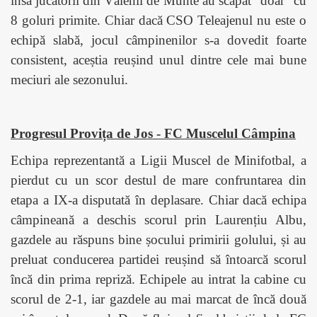
însă jucătorii din Vălenii de Munte au scăpat "doar" cu
8 goluri primite. Chiar dacă CSO Teleajenul nu este o
echipă slabă, jocul câmpinenilor s-a dovedit foarte
consistent, aceștia reușind unul dintre cele mai bune
meciuri ale sezonului.
Progresul Provița de Jos - FC Muscelul Câmpina
Echipa reprezentantă a Ligii Muscel de Minifotbal, a
pierdut cu un scor destul de mare confruntarea din
etapa a IX-a disputată în deplasare. Chiar dacă echipa
câmpineană a deschis scorul prin Laurențiu Albu,
gazdele au răspuns bine șocului primirii golului, și au
preluat conducerea partidei reușind să întoarcă scorul
încă din prima repriză. Echipele au intrat la cabine cu
scorul de 2-1, iar gazdele au mai marcat de încă două