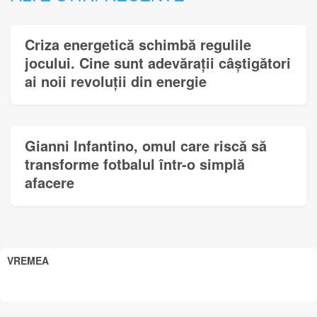
Criza energetică schimbă regulile
jocului. Cine sunt adevărații câștigători
ai noii revoluții din energie
Gianni Infantino, omul care riscă să
transforme fotbalul într-o simplă
afacere
VREMEA