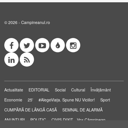
© 2026 - Campineanul.ro
Actualitate
EDITORIAL
Social
Cultural
Învățământ
Economie
25'
#AlegeViața. Spune NU Viciilor!
Sport
CUMPĂRĂ DE LÂNGĂ CASĂ
SEMNAL DE ALARMĂ
ANUNȚURI
POLITIC
CIVIS DIXIT - Vox Câmpinean