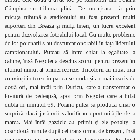
Câmpina cu tribuna plină. De menționat că prin
micuța tribună a stadionului au fost prezenți mulți
suporteri din Breaza și mulți tineri, un lucru excelent
pentru dezvoltarea fotbalului local. Cu multe probleme
de lot poienarii s-au descurcat onorabil în fața liderului
campionatului. Puteau să intre chiar la egalitate la
cabine, însă Negotei a deschis scorul pentru brezeni în
ultimul minut al primei reprize. Tricolorii au intrat mai
convinși în teren în partea secundă și au mai înscris de
două ori, mai întâi prin Duricu, care a transformat o
lovitură de pedeapsă, apoi prin Negotei care a bifat
dubla în minutul 69. Poiana putea să producă chiar o
surpriză dacă jucătorii valorificau oportunitățile de a
marca. Mai întâi gazdele au primit și ele penalty la
doar două minute după cel transformat de brezeni, însă
câmpinenii nu au putut să o transforme. Pe final