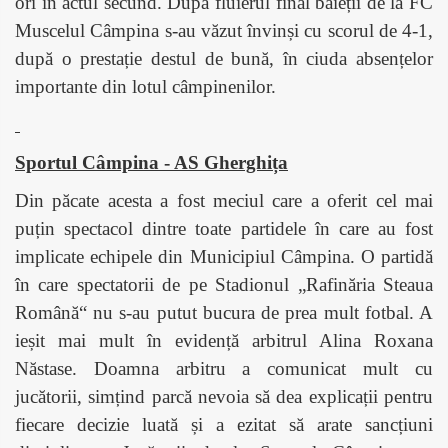
ori în actul secund. După fluierul final baieții de la FC
Muscelul Câmpina s-au văzut învinși cu scorul de 4-1,
după o prestație destul de bună, în ciuda absențelor
importante din lotul câmpinenilor.
Sportul Câmpina - AS Gherghița
Din păcate acesta a fost meciul care a oferit cel mai
puțin spectacol dintre toate partidele în care au fost
implicate echipele din Municipiul Câmpina. O partidă
în care spectatorii de pe Stadionul „Rafinăria Steaua
Română“ nu s-au putut bucura de prea mult fotbal. A
ieșit mai mult în evidență arbitrul Alina Roxana
Năstase. Doamna arbitru a comunicat mult cu
jucătorii, simțind parcă nevoia să dea explicații pentru
fiecare decizie luată și a ezitat să arate sancțiuni