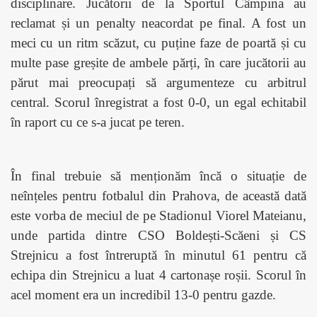
disciplinare. Jucătorii de la Sportul Câmpina au
reclamat și un penalty neacordat pe final. A fost un
meci cu un ritm scăzut, cu puține faze de poartă și cu
multe pase greșite de ambele părți, în care jucătorii au
părut mai preocupați să argumenteze cu arbitrul
central. Scorul înregistrat a fost 0-0, un egal echitabil
în raport cu ce s-a jucat pe teren.
În final trebuie să menționăm încă o situație de
neînțeles pentru fotbalul din Prahova, de această dată
este vorba de meciul de pe Stadionul Viorel Mateianu,
unde partida dintre CSO Boldești-Scăeni și CS
Strejnicu a fost întreruptă în minutul 61 pentru că
echipa din Strejnicu a luat 4 cartonașe roșii. Scorul în
acel moment era un incredibil 13-0 pentru gazde.