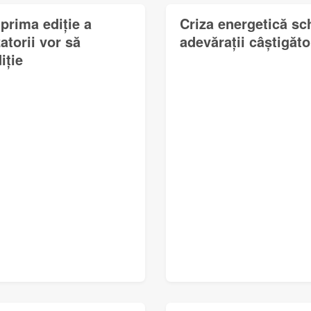
prima ediție a
Criza energetică sc
torii vor să
adevărații câștigător
iție