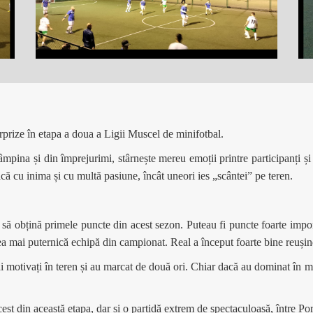
urprize în etapa a doua a Ligii Muscel de minifotbal.
Câmpina și din împrejurimi, stârnește mereu emoții printre participanți ș
ă cu inima și cu multă pasiune, încât uneori ies „scântei” pe teren.
 să obțină primele puncte din acest sezon. Puteau fi puncte foarte impor
ea mai puternică echipă din campionat. Real a început foarte bine reușind
 motivați în teren și au marcat de două ori. Chiar dacă au dominat în mar
cest din această etapa, dar și o partidă extrem de spectaculoasă, între P