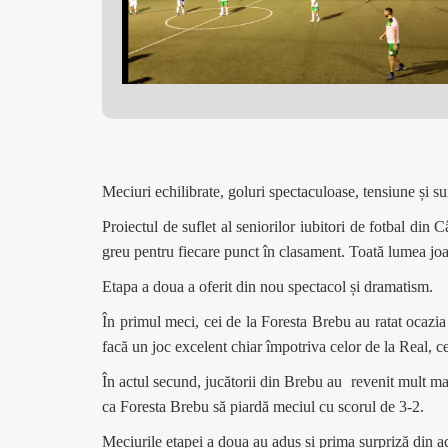
Meciuri echilibrate, goluri spectaculoase, tensiune și s
Proiectul de suflet al seniorilor iubitori de fotbal din 
greu pentru fiecare punct în clasament. Toată lumea joac
Etapa a doua a oferit din nou spectacol și dramatism.
În primul meci, cei de la Foresta Brebu au ratat ocazia
facă un joc excelent chiar împotriva celor de la Real, c
În actul secund, jucătorii din Brebu au
revenit mult mai
ca Foresta Brebu să piardă meciul cu scorul de 3-2.
Meciurile etapei a doua au adus și prima surpriză din a