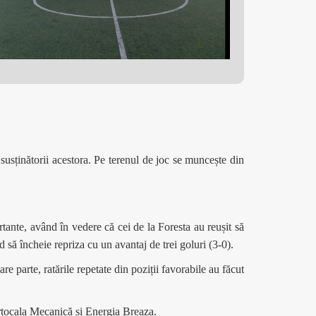
i susținătorii acestora. Pe terenul de joc se muncește din
tante, având în vedere că cei de la Foresta au reușit să
 să încheie repriza cu un avantaj de trei goluri (3-0).
e parte, ratările repetate din poziții favorabile au făcut
ortocala Mecanică și Energia Breaza.