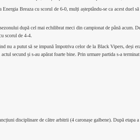
 Energia Breaza cu scorul de 6-0, mulți așteptându-se ca acest duel să 
 al sezonului după cel mai echilibrat meci din campionat de până acum.
 cu scorul de 4-4.
find nu a putut să se impună împotriva celor de la Black Vipers, deși era
actul secund și s-au apărat foarte bine. Prin urmare partida s-a terminat
ancțiuni disciplinare de către arbitrii (4 caronașe galbene). După etapa a