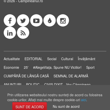
© 2026 - Campineanul.ro
Actualitate
EDITORIAL
Social
Cultural
Învățământ
Economie
25'
#AlegeViața. Spune NU Viciilor!
Sport
CUMPĂRĂ DE LÂNGĂ CASĂ
SEMNAL DE ALARMĂ
ANUNȚURI
POLITIC
CIVIS DIXIT - Vox Câmpinean
Știri...să știi!
Pastila de Sănătate
STUDIO ELECTORAL
Prin utilizarea websiteului nostru sunteţi de acord cu folosirea
cookie-urilor. Aflaţi mai multe despre cookie-uri
aici
.
RSS Feed
Nu sunt de acord
SUNT DE ACORD