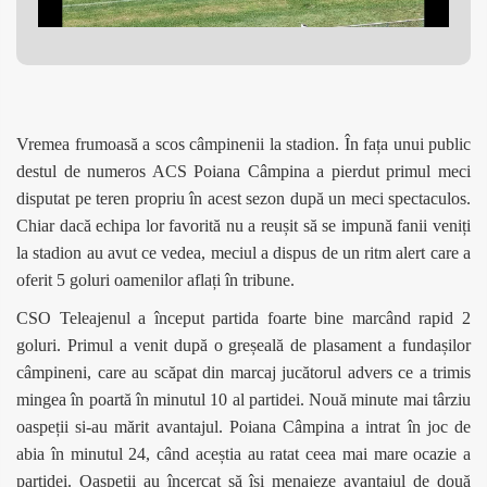
Vremea frumoasă a scos câmpinenii la stadion. În fața unui public
destul de numeros ACS Poiana Câmpina a pierdut primul meci
disputat pe teren propriu în acest sezon după un meci spectaculos.
Chiar dacă echipa lor favorită nu a reușit să se impună fanii veniți
la stadion au avut ce vedea, meciul a dispus de un ritm alert care a
oferit 5 goluri oamenilor aflați în tribune.
CSO Teleajenul a început partida foarte bine marcând rapid 2
goluri. Primul a venit după o greșeală de plasament a fundașilor
câmpineni, care au scăpat din marcaj jucătorul advers ce a trimis
mingea în poartă în minutul 10 al partidei. Nouă minute mai târziu
oaspeții si-au mărit avantajul. Poiana Câmpina a intrat în joc de
abia în minutul 24, când aceștia au ratat ceea mai mare ocazie a
partidei. Oaspeții au încercat să își menajeze avantajul de două