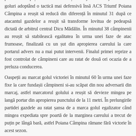
goluri adoptând o tactică mai defensivă însă ACS Triumf Poiana
Câmpina a reușit să reducă din diferență în minutul 31 după ce
atacantul gazdelor a reușit să transforme lovitua de pedeapsă
dictată de arbitrul central Dicu Mădălin. În minutul 38 câmpinenii
au reușit să stabilească egalitatea în urma unei faze de atac
frumoase, finalizată cu un șut din apropierea careului la care
portarul advers nu a mai putut intervenii. Finalul primei reprize a
fost controlat de câmpineni care au ratat de două ori ocazia de a
preluza conducerea.
Oaspeții au marcat golul victoriei în minutul 60 în urma unei faze
fixe la care fundașii câmpineni si-au scăpat din nou adversarii din
marcaj, astfel marcatorul golului a reușit să devieze mingea pe
langă portar din apropierea punctului de la 11 metri. În prelungirile
partidei gazdele au ratat șansa de a marca golul egalizator când
mingea expediata spre poartă de la marginea careului a trecut de
puțin pe lângă bară, astfel Poiana Câmpina rămane fără victorie în
acest sezon.